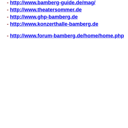
-
http://www.bamberg-guide.de/mag/
-
http://www.theatersommer.de
-
http://www.ghp-bamberg.de
-
http://www.konzerthalle-bamberg.de
-
http://www.forum-bamberg.de/home/home.php